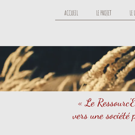
ACCUEIL
LE PROJET
LE 
« Le Ressourc'E
vers une société