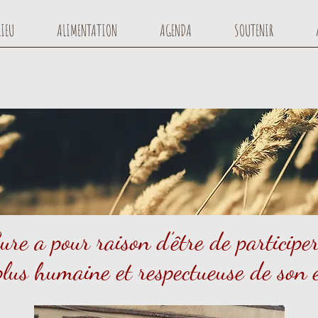
LIEU
ALIMENTATION
AGENDA
SOUTENIR
ure a pour raison d’être de participer
 plus humaine et respectueuse de son